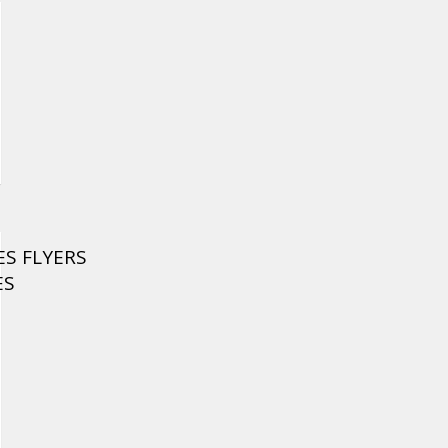
ES FLYERS
ES