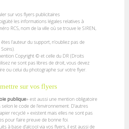
er sur vos flyers publicitaires
güité les informations légales relatives à
méro RCS, nom de la ville où se trouve le SIREN,
tes l’auteur du support, n’oubliez pas de
Soins).
 mention Copyright © et celle du DR (Droits
lisez ne sont pas libres de droit, vous devez
e ou celui du photographe sur votre flyer.
ettre sur vos flyers
voie publique
» est aussi une mention obligatoire
es selon le code de l’environnement. D’autres
ier recyclé » existent mais elles ne sont pas
ées pour faire preuve de bonne foi.
ts à base d’alcool via vos flyers, il est aussi de