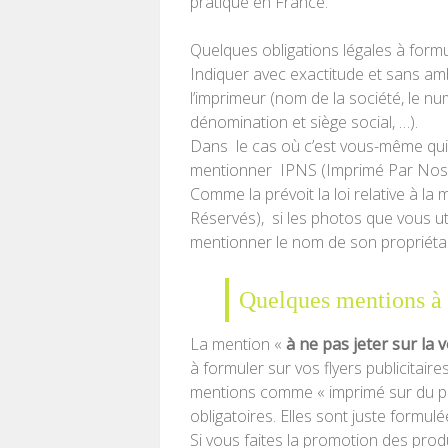
pratique en France.
Quelques obligations légales à formul
Indiquer avec exactitude et sans ambi
l’imprimeur (nom de la société, le nu
dénomination et siège social, …).
Dans le cas où c’est vous-même qui ê
mentionner IPNS (Imprimé Par Nos 
Comme la prévoit la loi relative à la
Réservés), si les photos que vous uti
mentionner le nom de son propriétair
Quelques mentions à m
La mention «
à ne pas jeter sur la 
à formuler sur vos flyers publicitair
mentions comme « imprimé sur du pap
obligatoires. Elles sont juste formul
Si vous faites la promotion des produi