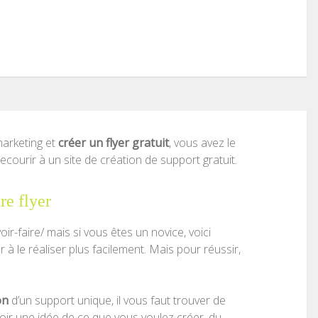
arketing et
créer un flyer gratuit
, vous avez le
courir à un site de création de support gratuit.
e flyer
ir-faire/ mais si vous êtes un novice, voici
 à le réaliser plus facilement. Mais pour réussir,
on
d’un support unique, il vous faut trouver de
voir une idée de ce que vous voulez créer, du