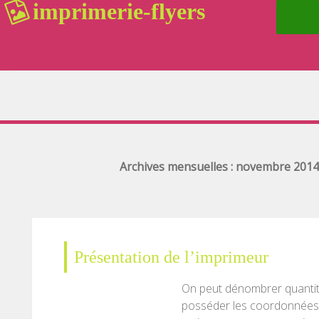
imprimerie-flyers
ALLER
Rechercher :
AU
CONTENU
Archives mensuelles : novembre 2014
Présentation de l’imprimeur
On peut dénombrer quantité
posséder les coordonnées d