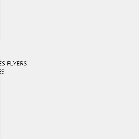
ES FLYERS
ES